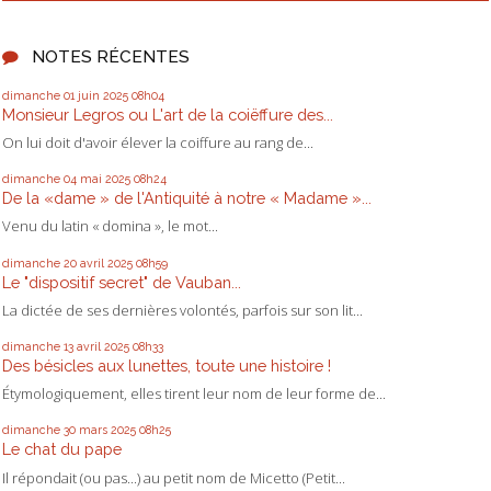
NOTES RÉCENTES
dimanche 01
juin 2025
08h04
Monsieur Legros ou L'art de la coiëffure des...
On lui doit d'avoir élever la coiffure au rang de...
dimanche 04
mai 2025
08h24
De la «dame » de l'Antiquité à notre « Madame »...
Venu du latin « domina », le mot...
dimanche 20
avril 2025
08h59
Le "dispositif secret" de Vauban...
La dictée de ses dernières volontés, parfois sur son lit...
dimanche 13
avril 2025
08h33
Des bésicles aux lunettes, toute une histoire !
Étymologiquement, elles tirent leur nom de leur forme de...
dimanche 30
mars 2025
08h25
Le chat du pape
Il répondait (ou pas...) au petit nom de Micetto (Petit...