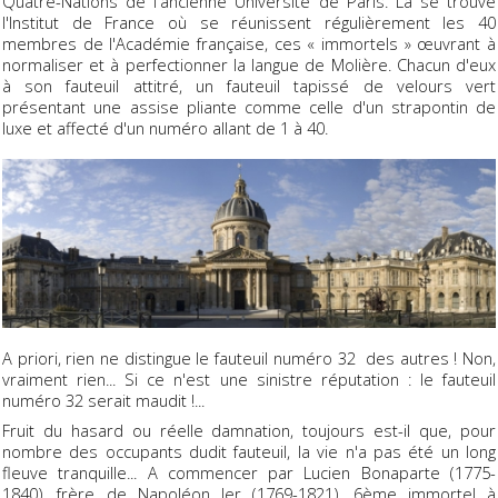
Quatre-Nations
de l'ancienne Université de Paris. Là se trouve
l'Institut de France où se réunissent régulièrement les 40
membres de l'Académie française, ces « immortels » œuvrant à
normaliser et à perfectionner la langue de Molière. Chacun d'eux
à son fauteuil attitré, un fauteuil tapissé de velours vert
présentant une assise pliante comme celle d'un strapontin de
luxe et affecté d'un numéro allant de 1 à 40.
A priori, rien ne distingue le fauteuil numéro 32 des autres ! Non,
vraiment rien... Si ce n'est une sinistre réputation : le fauteuil
numéro 32 serait maudit !...
Fruit du hasard ou réelle damnation, toujours est-il que, pour
nombre des occupants dudit fauteuil, la vie n'a pas été un long
fleuve tranquille... A commencer par Lucien Bonaparte (1775-
1840), frère de Napoléon Ier (1769-1821), 6ème immortel à