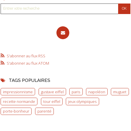
S'abonner au flux RSS
S'abonner au flux ATOM
TAGS POPULAIRES
impressionnisme
gustave eiffel
paris
napoléon
muguet
recette normande
tour eiffel
jeux olympiques
porte-bonheur
parenté