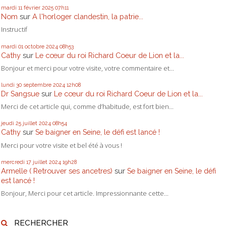
mardi 11
février 2025
07h11
Nom
sur
A l'horloger clandestin, la patrie...
Instructif
mardi 01
octobre 2024
08h53
Cathy
sur
Le cœur du roi Richard Coeur de Lion et la...
Bonjour et merci pour votre visite, votre commentaire et...
lundi 30
septembre 2024
12h08
Dr Sangsue
sur
Le cœur du roi Richard Coeur de Lion et la...
Merci de cet article qui, comme d’habitude, est fort bien...
jeudi 25
juillet 2024
08h54
Cathy
sur
Se baigner en Seine, le défi est lancé !
Merci pour votre visite et bel été à vous !
mercredi 17
juillet 2024
19h28
Armelle ( Retrouver ses ancetres)
sur
Se baigner en Seine, le défi
est lancé !
Bonjour, Merci pour cet article. Impressionnante cette...
RECHERCHER