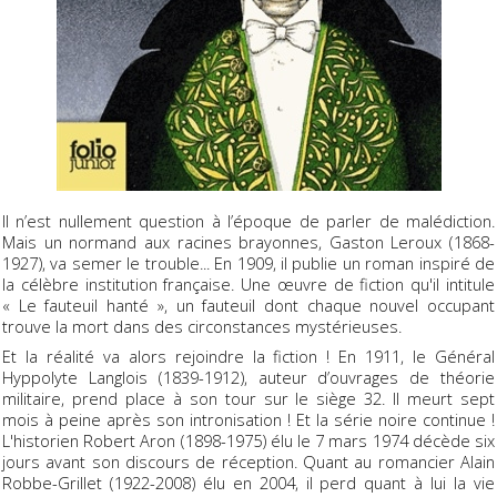
Il n’est nullement question à l’époque de parler de malédiction.
Mais un normand aux racines brayonnes, Gaston Leroux (1868-
1927), va semer le trouble... En 1909, il publie un roman inspiré de
la célèbre institution française. Une œuvre de fiction qu'il intitule
« Le fauteuil hanté », un fauteuil dont chaque nouvel occupant
trouve la mort dans des circonstances mystérieuses.
Et la réalité va alors rejoindre la fiction ! En 1911, le Général
Hyppolyte Langlois (1839-1912), auteur d’ouvrages de théorie
militaire, prend place à son tour sur le siège 32. Il meurt sept
mois à peine après son intronisation ! Et la série noire continue !
L'historien Robert Aron (1898-1975) élu le 7 mars 1974 décède six
jours avant son discours de réception. Quant au romancier Alain
Robbe-Grillet (1922-2008) élu en 2004, il perd quant à lui la vie