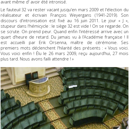
avant même d' avoir été intronisé.
Le fauteuil 32 va rester vacant jusqu'en mars 2009 et l'élection du
réalisateur et écrivain François Weyergans (1941-2019). Son
discours d'intronisation est fixé au 16 juin 2011. Le jour « J »,
stupeur dans l'hémicycle : le siège 32 est vide ! On se regarde. On
se scrute. On prend peur. Quand enfin l'intéressé arrive avec un
quart d’heure de retard. Du jamais vu à l’Académie française ! Il
est accueilli par Erik Orsenna, maître de cérémonie. Ses
premiers mots déclenchent l'hilarité des présents : « Vous voici.
Vous voici enfin ! Élu le 26 mars 2009, reçu aujourd’hui, 27 mois
plus tard. Nous avons failli attendre ! »